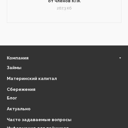
от членов КПК
267,3 Кб
Компания
Займы
О нас
Финансовая стабильность
Материнский капитал
Регулирующие органы
Сбережения
Отзывы
Блог
Партнеры
Контакты
Актуально
Часто задаваемые вопросы