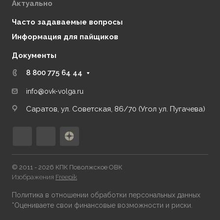
Контакты
Актуально
Часто задаваемые вопросы
Информация для пайщиков
Документы
8 800 775 64 44
info@ovk-volga.ru
Саратов, ул. Советская, 86/70 (Угол ул. Пугачева)
© 2011 - 2026 КПК Поволжское ОВК
Изображения
Freepik
Политика в отношении обработки персональных данных
*Оцениваете свои финансовые возможности и риски.